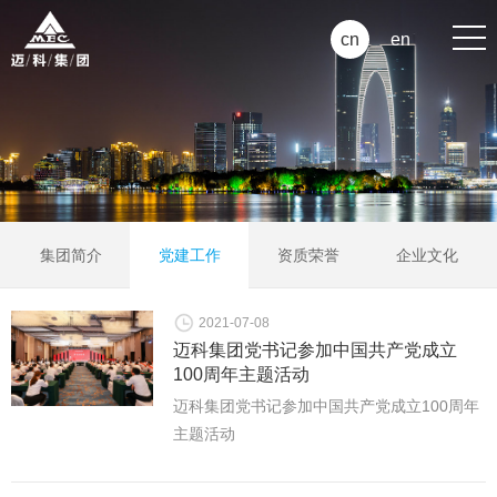
cn
en
集团简介
党建工作
资质荣誉
企业文化
2021-07-08
迈科集团党书记参加中国共产党成立
100周年主题活动
迈科集团党书记参加中国共产党成立100周年
主题活动