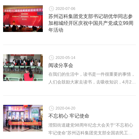
2020-07-06
苏州迈科集团党支部书记胡优华同志参
加相城经开区庆祝中国共产党成立99周
年活动
2020-05-14
阅读分享会
在我们的生活中，读书是一件很重要的事情，
人们会鼓励大家去读书，去吸收知识，4月23
日世界读书日迈科集团党支部和徐庄社区跟孩
子们一起分享我最喜欢的一本书
2020-04-20
不忘初心 牢记使命
澄阳街道建党98周年纪念大会关于“不忘初心
牢记使命”苏州迈科集团党支部全国农民工代