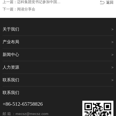
上一篇：迈科集团党书记参加中国共产党成立100周...
返回
下一篇：阅读分享会
关于我们
产业布局
新闻中心
人力资源
联系我们
联系我们
+86-512-65758826
邮 箱 ：mecsz@mecsz.com