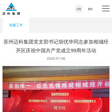
cn
en
党建工作
苏州迈科集团党支部书记胡优华同志参加相城经
开区庆祝中国共产党成立99周年活动
2020-07-06